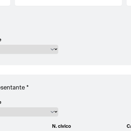
e
resentante *
e
N. civico
C