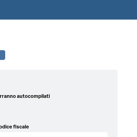
 verranno autocompilati
odice fiscale